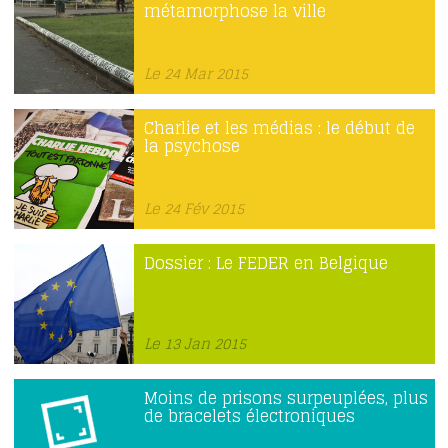
métamorphose la ville
Le 24 Mar 2015
Charlie et les médias : le début de
la psychose
Le 24 Fév 2015
Dossier : Le FEDER en Belgique
Le 13 Jan 2015
Moins de prisons surpeuplées, plus
de bracelets électroniques