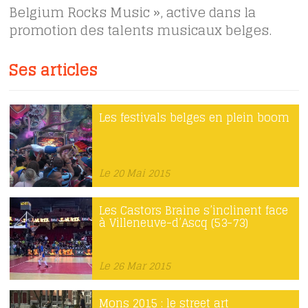
Belgium Rocks Music », active dans la
promotion des talents musicaux belges.
Ses articles
Les festivals belges en plein boom
Le 20 Mai 2015
Les Castors Braine s’inclinent face
à Villeneuve-d’Ascq (53-73)
Le 26 Mar 2015
Mons 2015 : le street art