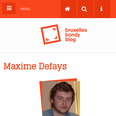
MENU
Maxime Defays