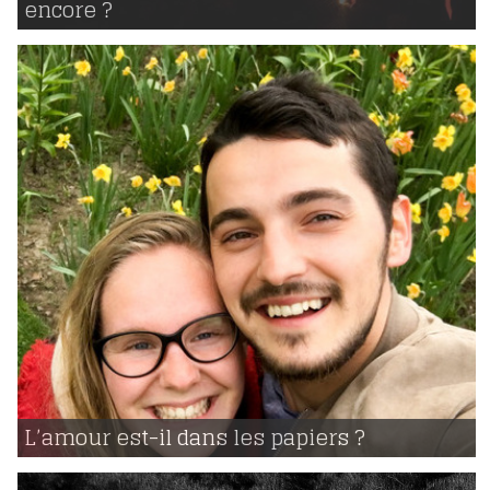
encore ?
981
30 | 07 | 2018
voir
L’amour est-il dans les papiers ?
959