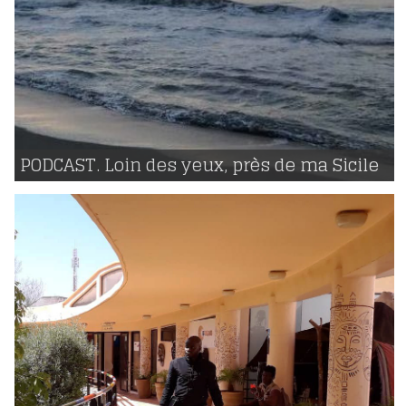
11 | 04 | 2019
voir
PODCAST. Loin des yeux, près de ma Sicile
1445