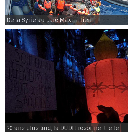
01 | 03 | 2019
voir
De la Syrie au parc Maximilien
1213
18 | 12 | 2018
voir
70 ans plus tard, la DUDH résonne-t-elle