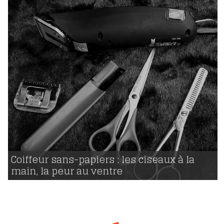
21 | 03 | 2018
voir
Coiffeur sans-papiers : les ciseaux à la
main, la peur au ventre
2045