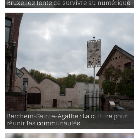
Bruxelles tente de survivre au numérique
2835
03 | 01 | 2018
voir
Berchem-Sainte-Agathe : La culture pour
réunir les communautés
2708