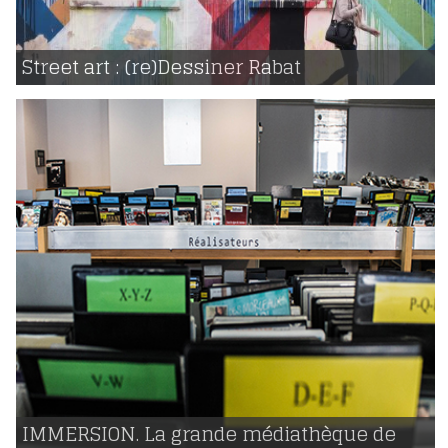
04 | 05 | 2018
voir
Street art : (re)Dessiner Rabat
1093
16 | 02 | 2018
voir
IMMERSION. La grande médiathèque de