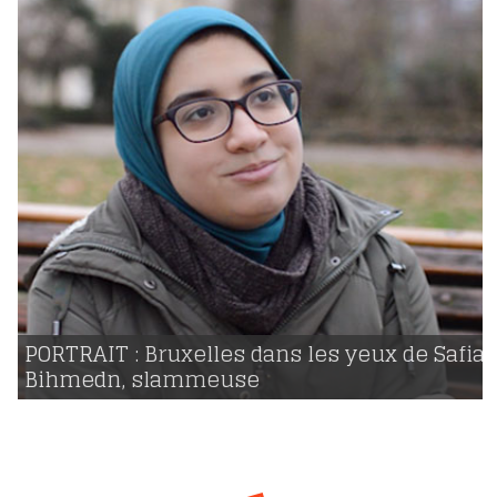
21 | 12 | 2017
voir
PORTRAIT : Bruxelles dans les yeux de Safia
Bihmedn, slammeuse
1670