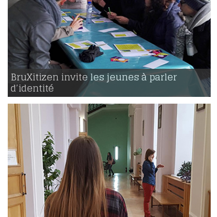
13 | 10 | 2016
voir
BruXitizen invite les jeunes à parler
d’identité
1117