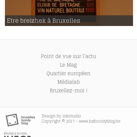
03 | 04 | 2016
voir
Etre breizhek à Bruxelles
925
Point de vue sur l’actu
Le Mag
Quartier européen
Médialab
Bruxellez-moi !
Design by
inkstudio
Copyright © 2017 - www.bxlbondyblog.be