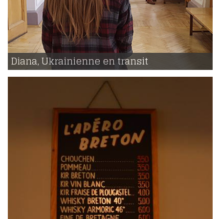
29 | 04 | 2016
voir
Diana, Ukrainienne en transit
893