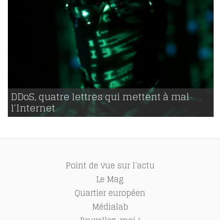
26 | 10 | 2016
voir
DDoS, quatre lettres qui mettent à mal
l’Internet
850
Point de vue sur l’actu
Le Mag
Quartier européen
Médialab