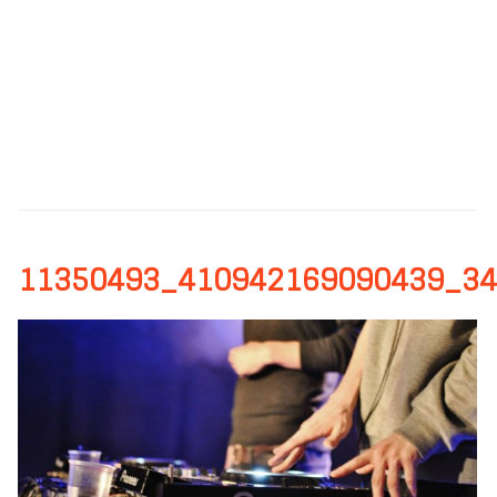
11350493_410942169090439_3