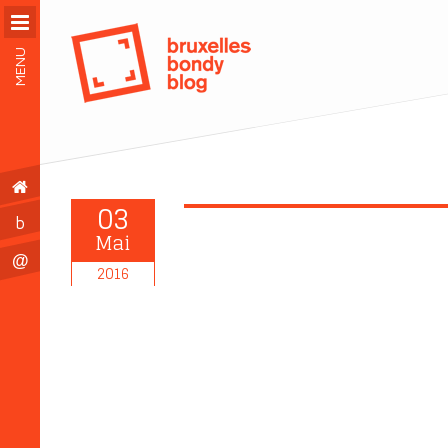
MENU
03
b
Mai
@
2016