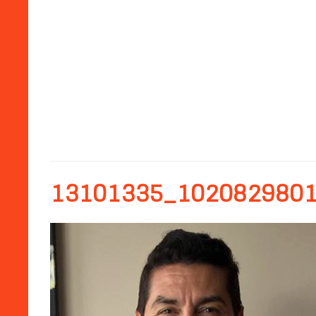
13101335_102082980