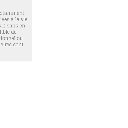
 notamment
ives à la vie
os…) sans en
ible de
tionnel ou
taires sont