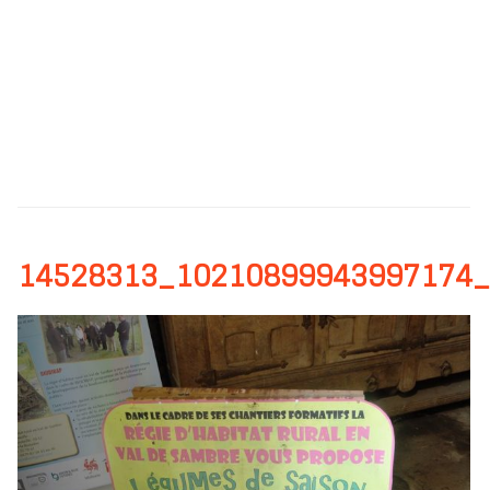
14528313_10210899943997174