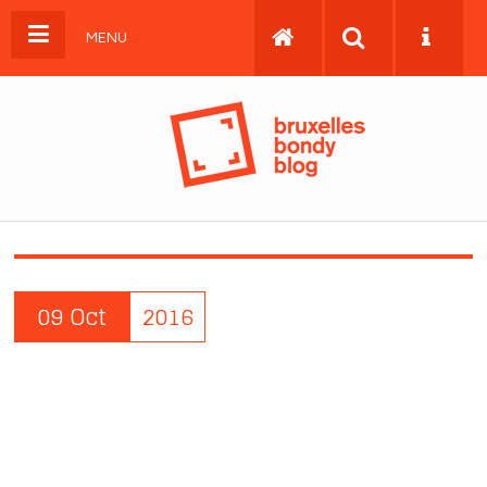
MENU
09 Oct
2016