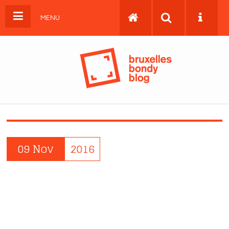
MENU
09 Nov
2016