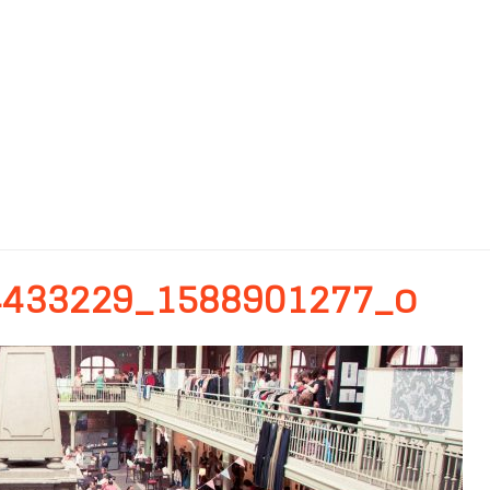
4433229_1588901277_o