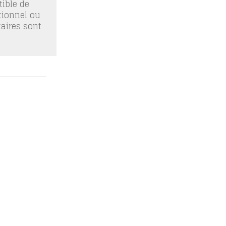
ible de
tionnel ou
taires sont