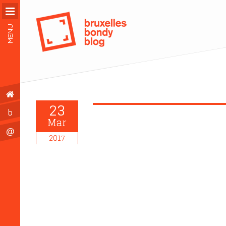
MENU
23
b
Mar
@
2017