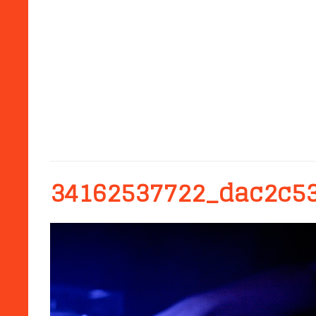
34162537722_dac2c5