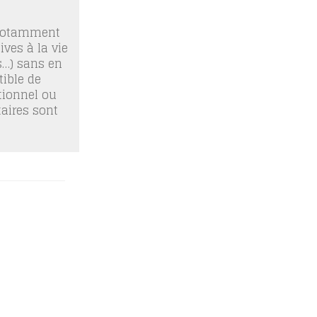
 notamment
ives à la vie
os…) sans en
ible de
tionnel ou
taires sont