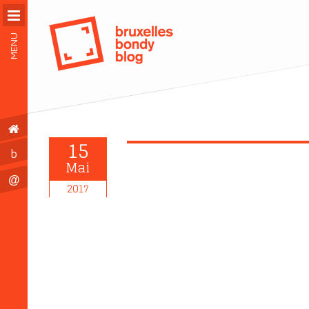
MENU
15
b
Mai
@
2017