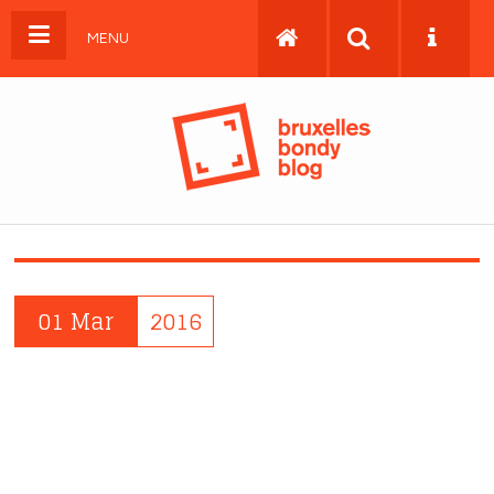
MENU
01 Mar
2016