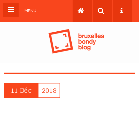
MENU
11 Déc
2018