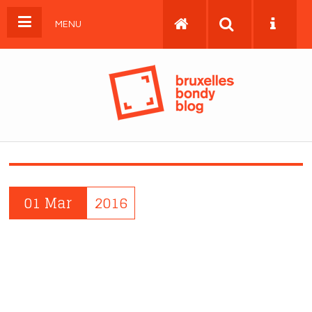
MENU
01 Mar
2016