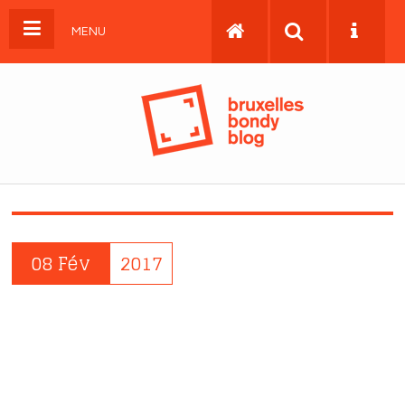
MENU
08 Fév
2017