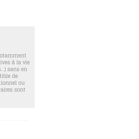
 notamment
ives à la vie
os…) sans en
ible de
tionnel ou
taires sont