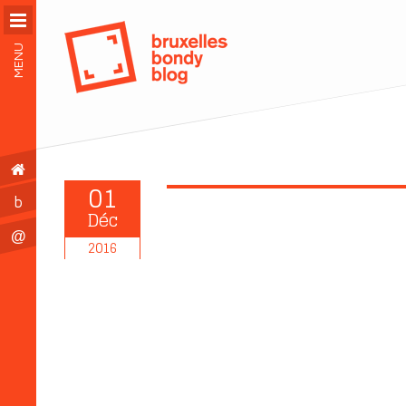
MENU
01
b
Déc
@
2016