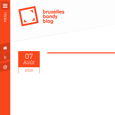
MENU
07
b
Août
@
2016