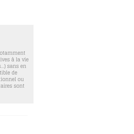
 notamment
ives à la vie
os…) sans en
ible de
tionnel ou
taires sont