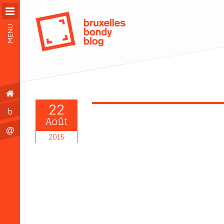
MENU
22
b
Août
@
2015