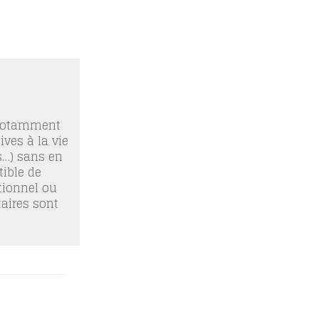
 notamment
ives à la vie
os…) sans en
ible de
tionnel ou
taires sont