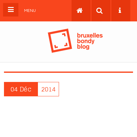
MENU
04 Déc
2014