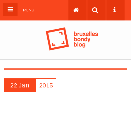
MENU
22 Jan
2015