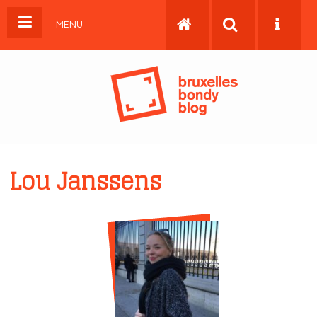
MENU
Lou Janssens