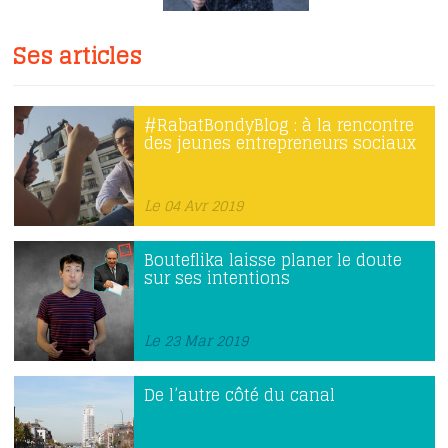
Ses articles
#RabatBondyBlog : à la rencontre
des jeunes entrepreneurs sociaux
Le 04 Avr 2019
Bouteflika laisse planer le doute
sur ses intentions
Le 23 Mar 2019
De l’autre côté du canal