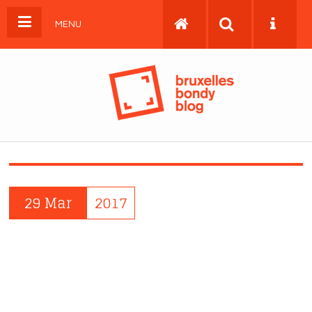
MENU
29 Mar
2017