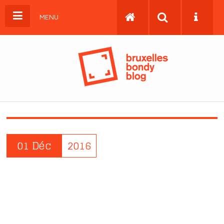
MENU
01 Déc
2016