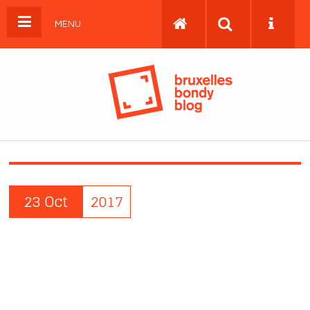
MENU
23 Oct
2017