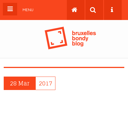
MENU
28 Mar
2017