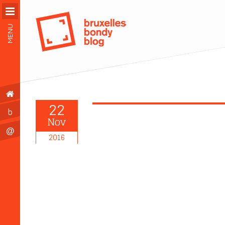
MENU
22
b
Nov
@
2016