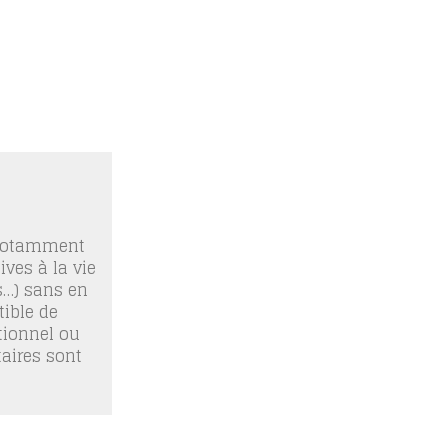
 notamment
ives à la vie
os…) sans en
ible de
tionnel ou
taires sont