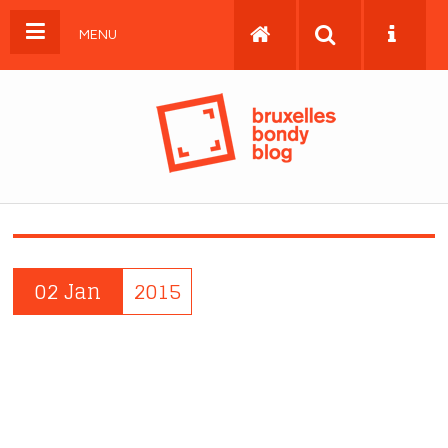
MENU
02 Jan
2015