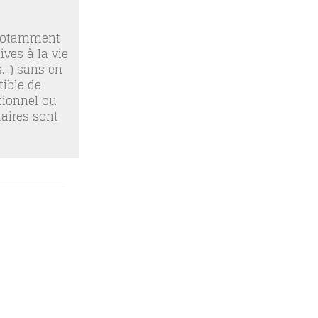
 notamment
ives à la vie
os…) sans en
ible de
tionnel ou
taires sont