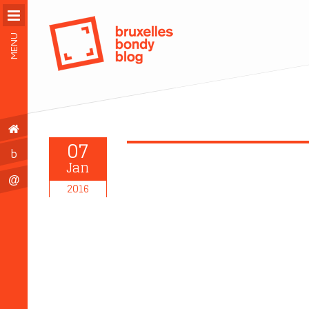
MENU
07
b
Jan
@
2016