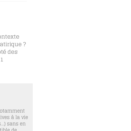
ontexte
atirique ?
ôté des
1
 notamment
ives à la vie
os…) sans en
ible de