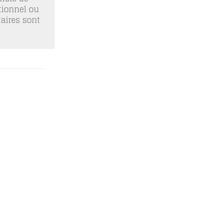
tionnel ou
taires sont