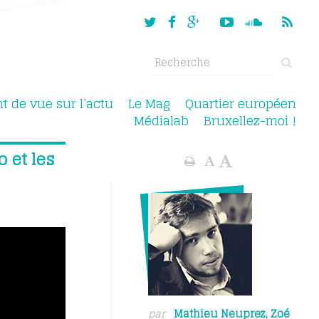
nt de vue sur l’actu
Le Mag
Quartier européen
Médialab
Bruxellez-moi !
o et les
par
Mathieu Neuprez
,
Zoé