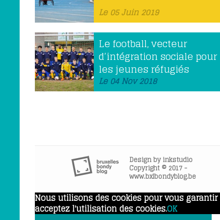
Le 05 Juin 2019
Le football, vecteur
d’intégration sociale pour
les jeunes réfugiés
Le 04 Nov 2018
Design by
inkstudio
Copyright © 2017 -
www.bxlbondyblog.be
Nous utilisons des cookies pour vous garantir l
acceptez l'utilisation des cookies.
OK