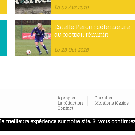
Le 07 Avr 2019
Estelle Peron : défenseure
du football féminin
Le 23 Oct 2018
A propos
Parrains
La rédaction
Mentions légales
Contact
a meilleure expérience sur notre site. Si vous continuez