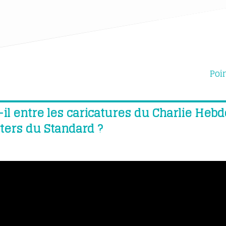
Poi
-il entre les caricatures du Charlie Hebd
ters du Standard ?