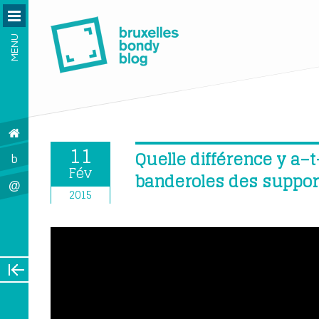
MENU
11
Quelle différence y a–t
b
Fév
banderoles des suppor
@
2015