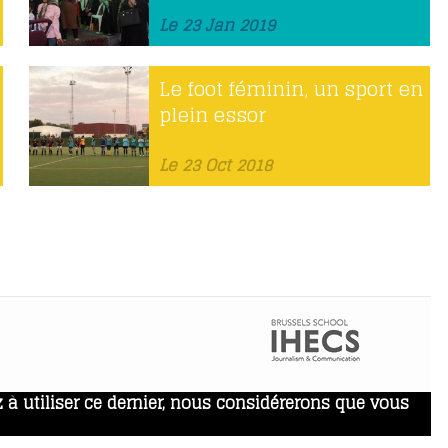
Le 23 Jan 2019
Le foot féminin, un sport en
plein essor
Le 23 Oct 2018
 à utiliser ce dernier, nous considérerons que vous