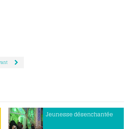
vant
Jeunesse désenchantée