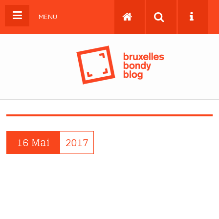
MENU
16 Mai
2017