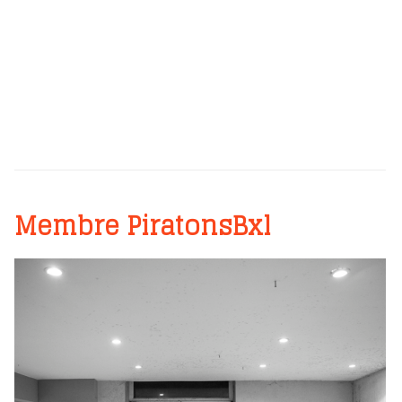
Membre PiratonsBxl