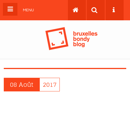
MENU
08 Août
2017