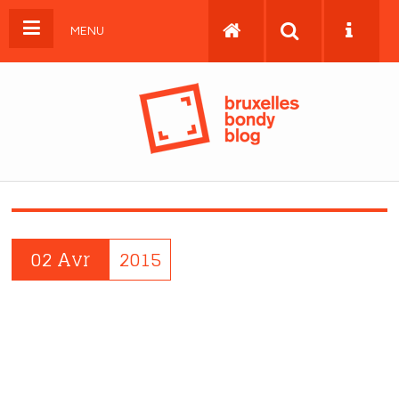
MENU
02 Avr
2015