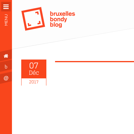
MENU
07
b
Déc
@
2017