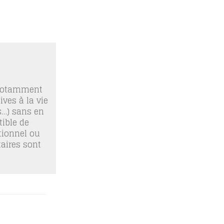
 notamment
ives à la vie
os…) sans en
ible de
tionnel ou
taires sont