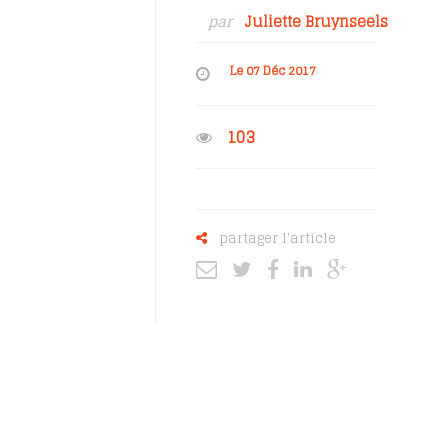
par
Juliette Bruynseels
Le 07 Déc 2017
103
partager l'article