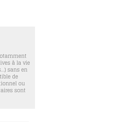
 notamment
ives à la vie
os…) sans en
ible de
tionnel ou
taires sont