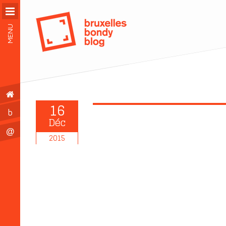
MENU
16
b
Déc
@
2015