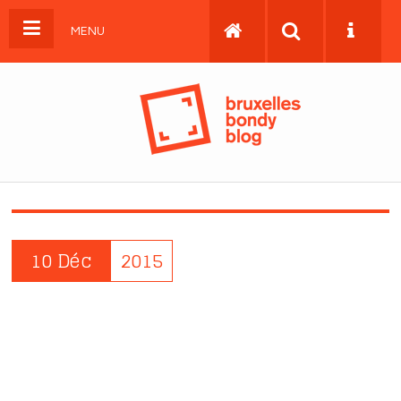
MENU
10 Déc
2015