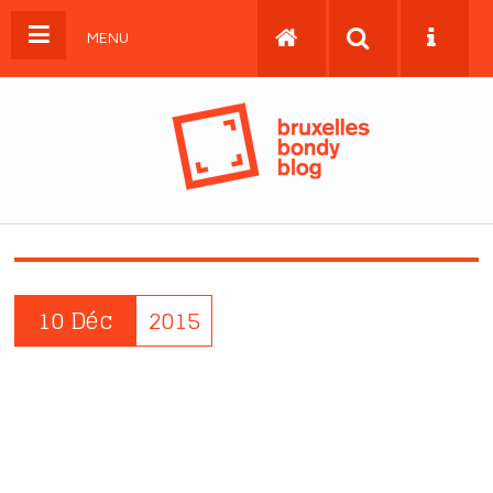
MENU
10 Déc
2015