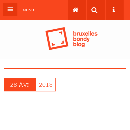
MENU
26 Avr
2018