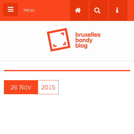
MENU
26 Nov
2015