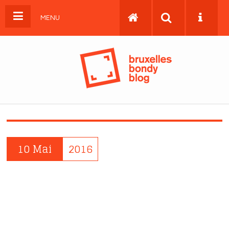
MENU
10 Mai
2016