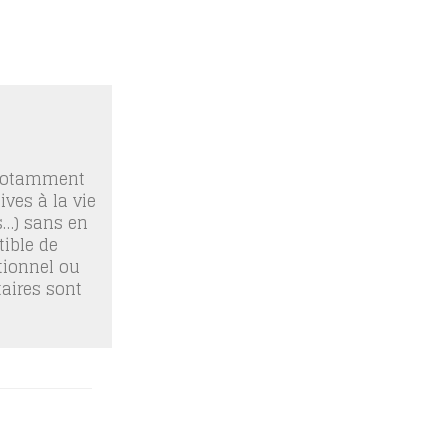
 notamment
ives à la vie
os…) sans en
ible de
tionnel ou
taires sont