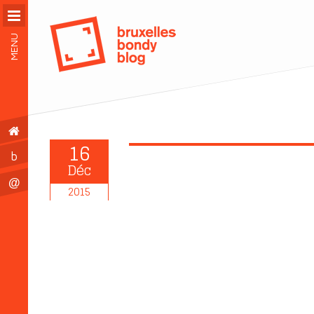
MENU
16
b
Déc
@
2015