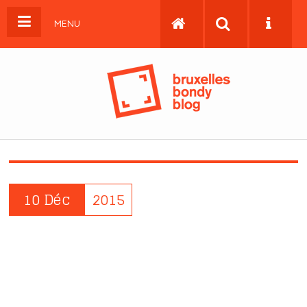
MENU
10 Déc
2015