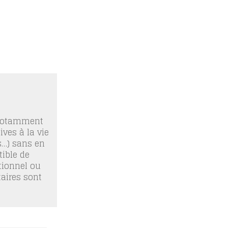
 notamment
ives à la vie
os…) sans en
ible de
tionnel ou
taires sont