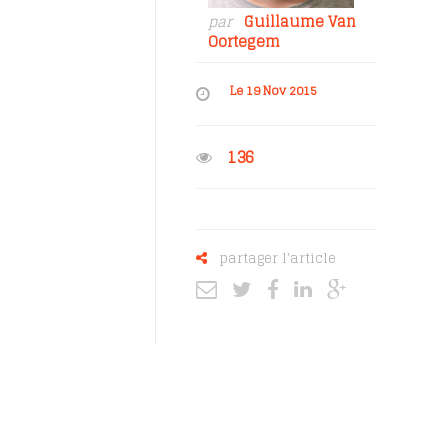
par
Guillaume Van
Oortegem
Le 19 Nov 2015
136
partager l'article