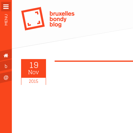
MENU
19
b
Nov
@
2015