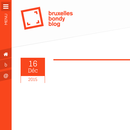
MENU
16
b
Déc
@
2015