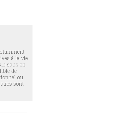
 notamment
ives à la vie
os…) sans en
ible de
tionnel ou
taires sont