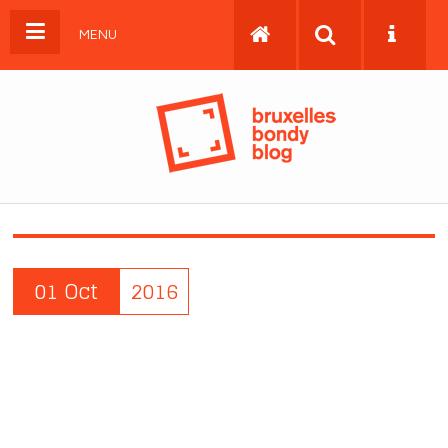
MENU
01 Oct
2016