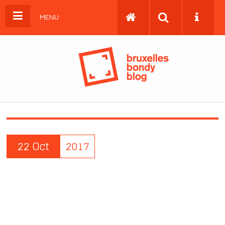
MENU
22 Oct
2017