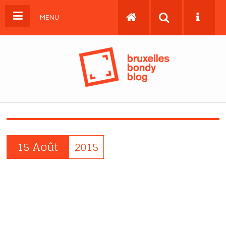
MENU
15 Août
2015