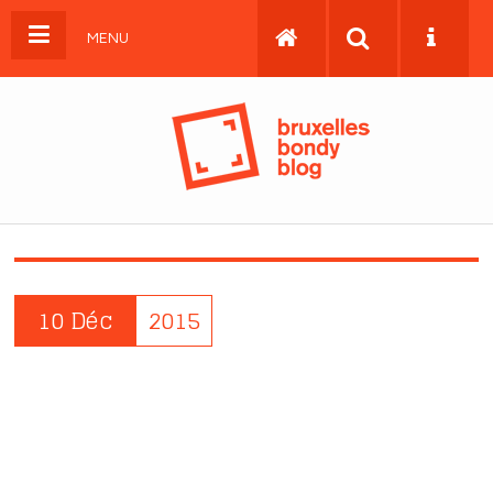
MENU
10 Déc
2015