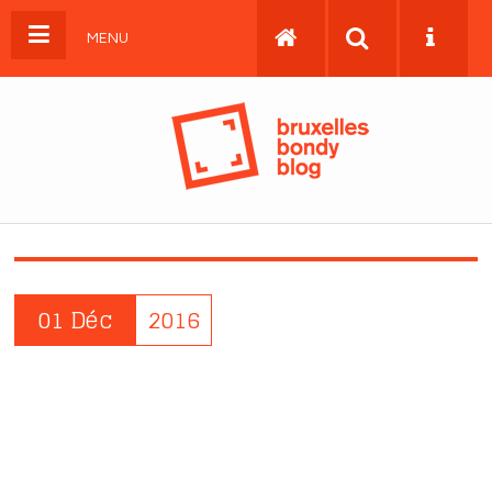
MENU
01 Déc
2016