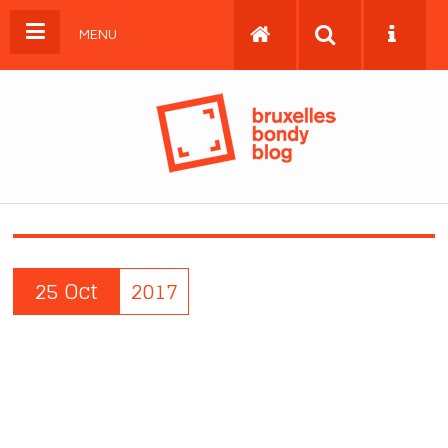
MENU
25 Oct
2017